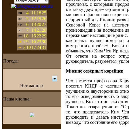
проблемах, с которыми продол
отставку двух премьер-минист
4
11
18
25
пн
мирового финансового кризиса
5
12
19
26
вт
неприятный для Японии разво
6
13
20
27
Северной Корее на шестист
ср
7
14
21
28
произошедшие за последние дв
чт
переживает настоящий кризис.
1
8
15
22
29
пт
как нельзя лучше помогают о
2
9
16
23
30
сб
внутренних проблем. Вот и п
3
10
17
24
31
вс
объявить, что Ким Чен Ир незд
От ответа на вопрос отку
Погода:
руководитель, разумеется, уклон
Мнение северных корейцев
Что касается профессора Хару
Нет данных
посетил КНДР с частным ви
улучшению двусторонних отн
то его осведомлённость о здо
Наша кнопка:
лучшего. Вот что он сказал в
Токио по возвращению из "Стр
то, что председатель Ким Че
руководить и давать инстру
выводу, что состояние его здор