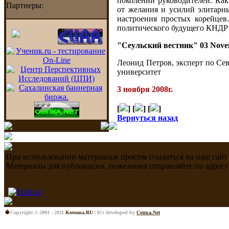
поколении руководителей. Как
Партнеры:
от желания и усилий элитарн
настроения простых корейцев
политического будущего КНДР 
"Сеульский вестник" 03 Nove
Леонид Петров, эксперт по Се
университет
3 ноября 2008г.
[
] [
] [
]
Вернуться назад
При использовании материалов просим ссылаться на наш сайт
Материалы для публикации, пожелания отправляйте по адресу
Copyright © 2001 - 2011
Koreana.RU
| It's developed by
Сопка.Net