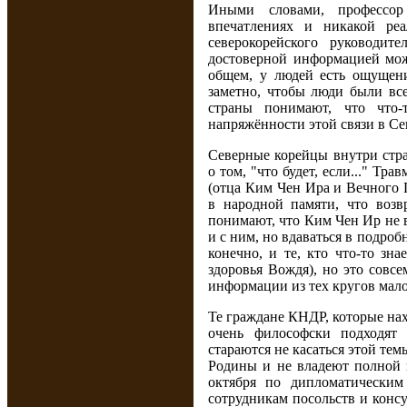
Иными словами, профессор
впечатлениях и никакой реа
северокорейского руководит
достоверной информацией мож
общем, у людей есть ощущени
заметно, чтобы люди были все
страны понимают, что что-
напряжённости этой связи в Се
Северные корейцы внутри стра
о том, "что будет, если..." Тр
(отца Ким Чен Ира и Вечного 
в народной памяти, что возв
понимают, что Ким Чен Ир не 
и с ним, но вдаваться в подро
конечно, и те, кто что-то зн
здоровья Вождя), но это совс
информации из тех кругов мало
Те граждане КНДР, которые нах
очень философски подходят
стараются не касаться этой тем
Родины и не владеют полной 
октября по дипломатическим
сотрудникам посольств и конс