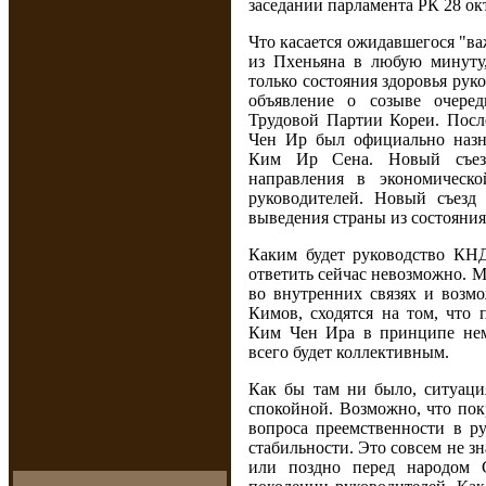
заседании парламента РК 28 ок
Что касается ожидавшегося "в
из Пхеньяна в любую минуту,
только состояния здоровья рук
объявление о созыве очеред
Трудовой Партии Кореи. После
Чен Ир был официально назн
Ким Ир Сена. Новый съезд
направления в экономическ
руководителей. Новый съезд
выведения страны из состояния
Каким будет руководство КН
ответить сейчас невозможно. 
во внутренних связях и возм
Кимов, сходятся на том, что 
Ким Чен Ира в принципе нем
всего будет коллективным.
Как бы там ни было, ситуаци
спокойной. Возможно, что пок
вопроса преемственности в ру
стабильности. Это совсем не зн
или поздно перед народом 