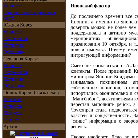
Новости
Японский фактор
Сахалинский корейский
До последнего времени все 
клуб
Японии, а именно из японски
Южная Корея:
доверять можно не более чем
Новости
поддерживала и активно мус
Экономика
мероприятиях общенациона
празднования 10 октября, и т
Политика
новый импульс. Почему имен
Общество
интригующей информации?
Северная Корея:
Новости
Смею не согласиться с А.Ла
контакты. После признаний К
Экономика
министром Японии Коидзуми в 
Политика
занималась похищением я
Общество
собственных шпионов, отно
Облик Кореи. Связь веков:
испортились окончательно и с
"Мангёнбон", десятилетиями 
История
перестал выполнять рейсы, а
Культура
Чочхонрён стала подвергатьс
Природа
властей и общественности. З
Туризм
"сливе" информации о здоро
Архив:
решусь.
Скорее наоборот. Дело во в