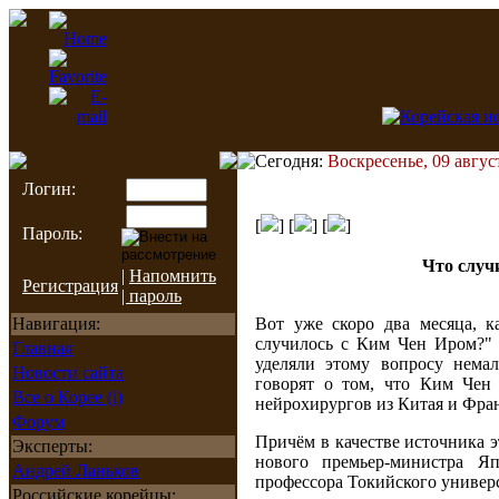
Сегодня:
Воскресенье, 09 август
Логин:
[
] [
] [
]
Пароль:
Что случ
|
Напомнить
Регистрация
| пароль
Навигация:
Вот уже скоро два месяца, 
случилось с Ким Чен Иром?" 
Главная
уделяли этому вопросу нема
Новости сайта
говорят о том, что Ким Чен
Все о Корее (i)
нейрохирургов из Китая и Фра
Форум
Причём в качестве источника
Эксперты:
нового премьер-министра Я
Андрей Ланьков
профессора Токийского универ
Российские корейцы: