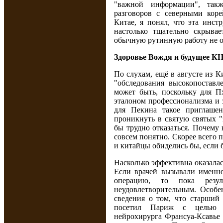
"важной информации", так
разговоров с северными кор
Китае, я понял, что эта инст
настолько тщательно скрывае
обычную рутинную работу не о
Здоровье Вождя и будущее К
По слухам, ещё в августе из 
"обследования высокопоставл
может быть, поскольку для Пх
эталоном профессионализма и 
для Пекина такое приглаше
проникнуть в святую святых "
бы трудно отказаться. Почему
совсем понятно. Скорее всего
и китайцы обиделись бы, если 
Насколько эффективна оказалас
Если врачей вызывали именн
операцию, то пока резул
неудовлетворительным. Особе
сведения о том, что старши
посетил Париж с целью п
нейрохирурга Франсуа-Ксавье 