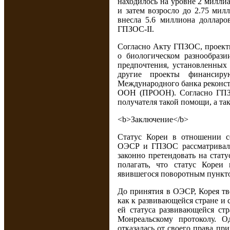
находилось на уровне 2 миллиа
и затем возросло до 2.75 милл
внесла 5.6 миллиона доллар
ГПЗОС-II.
Согласно Акту ГПЗОС, проек
о биологическом разнообраз
предпочтения, установленных
другие проекты финансиру
Международного банка реконст
ООН (ПРООН). Согласно ГПЗО
получателя такой помощи, а так
<b>Заключение</b>
Статус Кореи в отношении с
ОЭСР и ГПЗОС рассматривали
законно претендовать на стат
полагать, что статус Кореи
явившегося поворотным пункто
До принятия в ОЭСР, Корея тв
как к развивающейся стране и 
ей статуса развивающейся с
Монреальскому протоколу. 
отказалась от своего права п