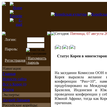
Сегодня:
Пятница, 07 августа 2
Логин:
[
] [
] [
]
Пароль:
Статус Кореи в многосторо
|
Напомнить
Регистрация
| пароль
Навигация:
На заседании Комиссии ООН по
Главная
Корея выразила желание 
Новости сайта
конференции “Рио+10”, на
Все о Корее (i)
продублировано на Междунар
Форум
Бразилия, Индонезия и Юж
проведении конференции у себ
Эксперты:
Южной Африке, тогда как Коре
Андрей Ланьков
причинам.
Российские корейцы: