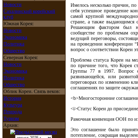
Новости
Имелось несколько причин, по 
себя успешное проведение кон
Сахалинский корейский
самой крупной международно
клуб
стране, а также выдающимся 
Южная Корея:
Решающим фактором был не
Новости
сообществе по проблемам ох
Экономика
ведущий переговоры, состоящи
Политика
на проведении конференции “
вопрос о соответствии Кореи эт
Общество
Северная Корея:
Проблема статуса Кореи на ме
Новости
по причине того, что Корея 
Экономика
Группы 77 в 1997. Вопрос о
развивающейся, или развитой
Политика
переговорах по изменению кл
Общество
соглашениях по защите окружа
Облик Кореи. Связь веков:
История
<b>Многосторонние соглашени
Культура
<i>Статус Кореи до присоедин
Природа
Туризм
Рамочная конвенция ООН по 
Архив:
Это соглашение было принято
потепление, сокращая выделен