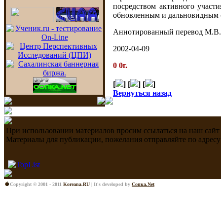
посредством активного участи
обновленным и дальновидным 
Аннотированный перевод М.В.
2002-04-09
0 0г.
[
] [
] [
]
Вернуться назад
При использовании материалов просим ссылаться на наш сайт
Материалы для публикации, пожелания отправляйте по адресу
Copyright © 2001 - 2011
Koreana.RU
| It's developed by
Сопка.Net