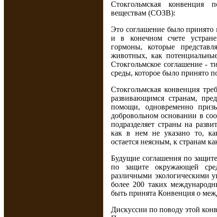
Стокгольмская конвенция 
веществам (СОЗВ):
Это соглашение было принято 
и в конечном счете устране
гормоны, которые представл
животных, как потенциальны
Стокгольмское соглашение - 
среды, которое было принято по
Стокгольмская конвенция треб
развивающимся странам, пре
помощи, одновременно призы
добровольном основании в соо
подразделяет страны на разви
как в нем не указано то, к
остается неясным, к странам ка
Будущие соглашения по защит
по защите окружающей сре
различными экологическими уг
более 200 таких международ
быть принята Конвенция о меж
Дискуссии по поводу этой кон