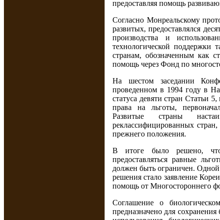
предоставляя помощь развиваю
Согласно Монреальскому прото
развитых, предоставлялся дес
производства и использов
технологической поддержки т
странам, обозначенным как с
помощь через Фонд по многос
На шестом заседании Конфе
проведенном в 1994 году в На
статуса девяти стран Статьи 5
права на льготы, первонача
Развитые страны наст
реклассифицированных стран, 
прежнего положения.
В итоге было решено, что
предоставляться равные льг
должен быть ограничен. Одной
решения стало заявление Кореи 
помощь от Многостороннего ф
Соглашение о биологическом
предназначено для сохранения