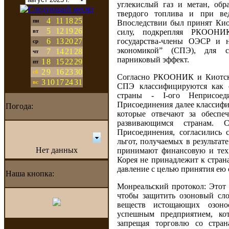
углекислый газ и метан, об
твердого топлива и при вед
4
11
18
25
пн
Впоследствии был принят Кио
5
12
19
26
силу, подкрепляя РКООНИ
вт
6
13
20
27
государства-члены ОЭСР и н
ср
экономикой” (СПЭ), для с
7
14
21
28
чт
парниковый эффект.
1
8
15
22
29
пт
2
9
16
23
30
сб
Согласно РКООНИК и Киотско
3
10
17
24
31
вс
СПЭ классифицируются как с
страны - I-ого Неприсоед
Присоединения далее классифи
Погода:
которые отвечают за обеспе
развивающимся странам. 
Присоединения, согласились 
льгот, получаемых в результат
Нет данных
принимают финансовую и тех
Корея не принадлежит к стран
давление с целью принятия ею 
Наша кнопка:
Монреальский протокол: Этот 
чтобы защитить озоновый сло
веществ истощающих озоно
успешным предприятием, ко
запрещая торговлю со стра