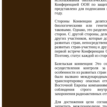
использования биологически
Конференцией ООН по защи
представлено для подписания 
году.
Стороны Конвенции делятс
биологическими или генет
таковыми. Однако, это разделе
сторон. С другой стороны, де
других участников, которые д
развитых стран, непосредствен
развитых стран-участниц и др
первой встрече Конференции С
Поэтому, статус каждой из сто
Базельская конвенция: Это 
осуществления контроля за
особенности из развитых стра
было вызвано международным
транспортировку опасных от
Восточной Европы компаниями
соблюдения строго внутре
захоронения радиоактивных от
Для достижения цели соглаш
запретить международную тр