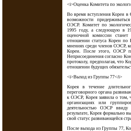
<i>Оценка Комитета по эколог
Во время вступления Кореи в 
возможности придерживатьс
ОЭСР. Комитет по экологиче
1995 году, а следующую в 19
оценочной комиссии станет
отношении статуса Кореи по К
мнениях среди членов ОЭСР, ко
Кореи. После этого, ОЭСР п
Неприсоединения согласно Ко
протоколу, предполагая, что 
отношении будущих обязательс
<i>Выход из Группы 77</i>
Корея в течение длительно
переговорного органа развива
к ОЭСР, Корея заявила о том,
организациях или группир
деятельностью ОЭСР ввиду 
результате, Корея формально в
свой статус развивающейся стр
После выхода из Группы 77, К