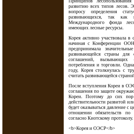
Принципов лесопользования
развитию всех типов лесов. Э
вопросу определения стат
развивающихся, так как к
Международного фонда лесо
имеющих лесные ресурсы.
Корея активно участвовала в
начиная с Конференции ООН
предпринимала значительны
развивающейся страны для 
соглашений, вызывающих о
потребления и торговли. Одн
году, Корея столкнулась с тр
считать развивающейся страной
После вступления Кореи в ОЭС
соглашения по защите окружаю
Кореи. Поэтому до сих пор 
действительности развитой ил
будет оказываться давление с ц
отношении обязательств по
согласно Киотскому протоколу.
<b>Корея и ОЭСР</b>