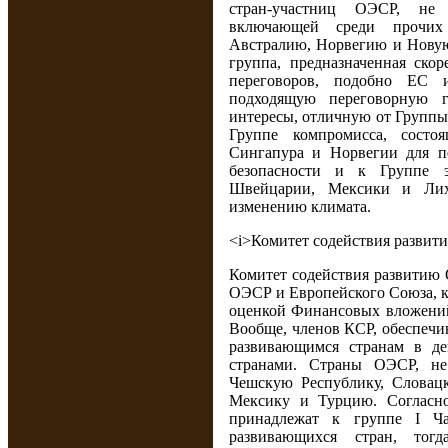
стран-участниц ОЭСР, не 
включающей среди прочи
Австралию, Норвегию и Нову
группа, предназначенная ско
переговоров, подобно ЕС 
подходящую переговорную г
интересы, отличную от Группы
Группе компромисса, сост
Сингапура и Норвегии для п
безопасности и к Группе э
Швейцарии, Мексики и Лих
изменению климата.
<i>Комитет содействия развит
Комитет содействия развитию
ОЭСР и Европейского Союза, к
оценкой Финансовых вложений
Вообще, членов КСР, обеспеч
развивающимся странам в де
странами. Страны ОЭСР, н
Чешскую Республику, Словац
Мексику и Турцию. Согласн
принадлежат к группе I Ча
развивающихся стран, тог