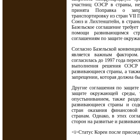
участниц ОЭСР в страны, не
принята Поправка о запр
транспортировку из стран VII
Союз и Лихтенштейн, в страны
Базельское соглашение требует
помощи развивающимся стр
соглашениям по защите окруж
Согласно Базельской конвенци
является важным фактором
согласилась до 1997 года пере
выполнения решения ОЭСР 
развивающиеся страны, а такж
запрещении, которая должна бы
Другие соглашения по защите
защите окружающей среды,
опустыниванием, также разд
развивающиеся страны и сод
стран оказания финансово
странам. Однако, в этих согл
сторон на развитые и развиваю
<i>Статус Кореи после присое