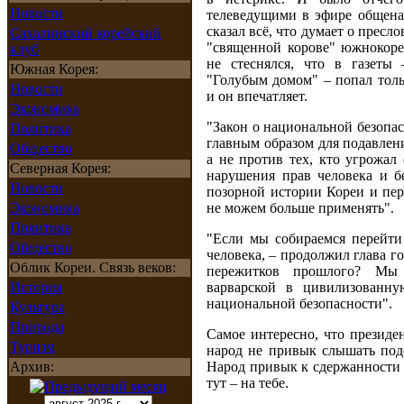
Новости
телеведущими в эфире общена
сказал всё, что думает о пресл
Сахалинский корейский
"священной корове" южнокоре
клуб
не стеснялся, что в газеты
Южная Корея:
"Голубым домом" – попал толь
Новости
и он впечатляет.
Экономика
"Закон о национальной безопас
Политика
главным образом для подавлени
Общество
а не против тех, кто угрожал
Северная Корея:
нарушения прав человека и бе
Новости
позорной истории Кореи и пе
Экономика
не можем больше применять".
Политика
"Если мы собираемся перейти
Общество
человека, – продолжил глава го
Облик Кореи. Связь веков:
пережитков прошлого? Мы 
История
варварской в цивилизованну
национальной безопасности".
Культура
Природа
Самое интересно, что президе
Туризм
народ не привык слышать под
Архив:
Народ привык к сдержанности 
тут – на тебе.