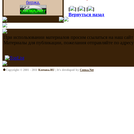
[
] [
] [
]
Вернуться назад
При использовании материалов просим ссылаться на наш сайт
Материалы для публикации, пожелания отправляйте по адресу
Copyright © 2001 - 2011
Koreana.RU
| It's developed by
Сопка.Net