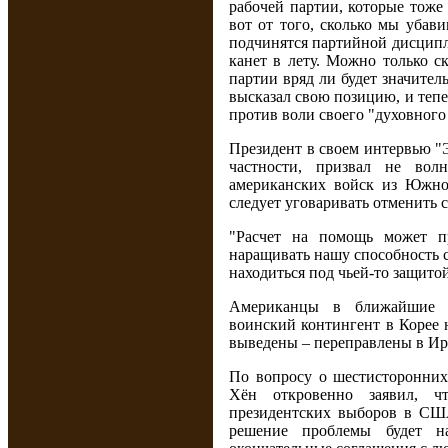
рабочей партии, которые тоже
вот от того, сколько мы убави
подчинятся партийной дисципли
канет в лету. Можно только с
партии вряд ли будет значител
высказал свою позицию, и тепе
против воли своего "духовного
Президент в своем интервью "
частности, призвал не вол
американских войск из Южно
следует уговаривать отменить 
"Расчет на помощь может п
наращивать нашу способность 
находиться под чьей-то защитой
Американцы в ближайшие п
воинский контингент в Корее 
выведены – переправлены в Ир
По вопросу о шестисторонних
Хён откровенно заявил, ч
президентских выборов в СШ
решение проблемы будет на