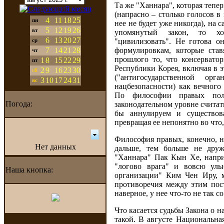
Та же "Ханнара", которая тепе
(напрасно – столько голосов в
4
11
18
25
пн
нее не будет уже никогда), на 
5
12
19
26
вт
упомянутый закон, то хо
6
13
20
27
"цивилизовать". Не готова о
ср
7
14
21
28
формулировкам, которые ста
чт
прошлого то, что консервато
1
8
15
22
29
пт
Республики Корея, включая в 
2
9
16
23
30
сб
("антигосударственной ор
3
10
17
24
31
вс
нацбезопасности) как вечного
По философии правых полу
Погода:
законодательном уровне счита
бы аннулируем и существов
превращая ее непонятно во что, 
Философия правых, конечно, н
Нет данных
дальше, тем больше не друж
"Ханнара" Пак Кын Хе, напри
"логово врага" и вовсю улы
Наша кнопка:
организации" Ким Чен Иру, 
противоречия между этим пос
наверное, у нее что-то не так с
Что касается судьбы Закона о н
такой. В августе Национальна