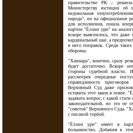
правительстве РК – решила
Министерству юстиции об о
недовольная злоупотреблени
народа", но на официальное р
для исполнения, пошла впер
партии "Ёллин ури" на аналог
вскоре выяснилось, что даже 
кардинальный шаг, а предпочи
в него поправок. Среди таки
обороны.
"Ханнара", конечно, сразу рез
будет достаточно. Вскоре о
стороны судебной власти. 
рассмотрев очередные пост
справедливость приговоров
Верховный Суд даже прилож
оставить этот закон в покое. "
задавать вопрос, с какой стат
законодательной, но это не 
"советов" Верховного Суда. "Х
с писаной торбой.
"Ёллин ури" имеет в парл
большинство. Добавим к это