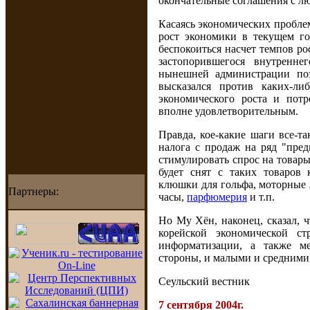
окончательные соглашения с лю
Касаясь экономических пробле
рост экономики в текущем го
беспокоиться насчет темпов ро
застопорившегося внутренне
нынешней администрации по
высказался против каких-л
экономического роста и пот
вполне удовлетворительным.
Правда, кое-какие шаги все-т
налога с продаж на ряд "пред
стимулировать спрос на товар
будет снят с таких товаров
клюшки для гольфа, моторные л
Партнеры:
часы,
парфюмерия
и т.п.
Но Му Хён, наконец, сказал, 
корейской экономической ст
информатизации, а также м
стороны, и малыми и средними
Сеульский вестник
7 сентября 2004г.