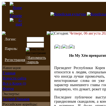
Сегодня:
Четверг, 06 августа 20
Логин:
[
] [
] [
]
Пароль:
Но Му Хён преврати
|
Напомнить
Регистрация
| пароль
Навигация:
Президент Республики Корея
относится к людям, специальн
Главная
что иногда лучше промолчать,
Новости сайта
неосторожные слова он уже 
Все о Корее (i)
характер нынешнего главы гос
Форум
напрямую, что думает, режет пр
Эксперты:
Последнее публичное выст
Андрей Ланьков
грандиозным скандалом, а кон
Российские корейцы:
в истерике. И было отчего