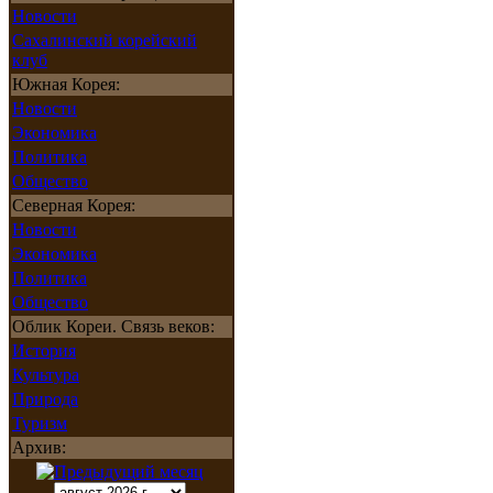
Новости
Сахалинский корейский
клуб
Южная Корея:
Новости
Экономика
Политика
Общество
Северная Корея:
Новости
Экономика
Политика
Общество
Облик Кореи. Связь веков:
История
Культура
Природа
Туризм
Архив: