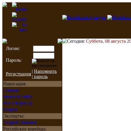
Сегодня:
Суббота, 08 августа 20
Логин:
Пароль:
|
Напомнить
Регистрация
| пароль
Навигация:
Главная
Новости сайта
Все о Корее (i)
Форум
Эксперты:
Андрей Ланьков
Российские корейцы: