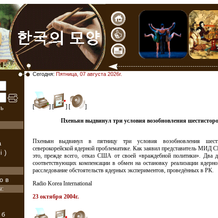
Сегодня:
Пятница, 07 августа 2026г.
[
] [
] [
]
ь
Пхеньян выдвинул три условия возобновления шестисторо
Пхеньян выдвинул в пятницу три условия возобновления шести
а
северокорейской ядерной проблематике. Как заявил представитель МИД С
i)
это, прежде всего, отказ США от своей «враждебной политики». Два д
соответствующих компенсации в обмен на остановку реализации ядерно
расследование обстоятельств ядерных экспериментов, проведённых в РК.
ов
Radio Korea International
ы:
23 октября 2004г.
уб