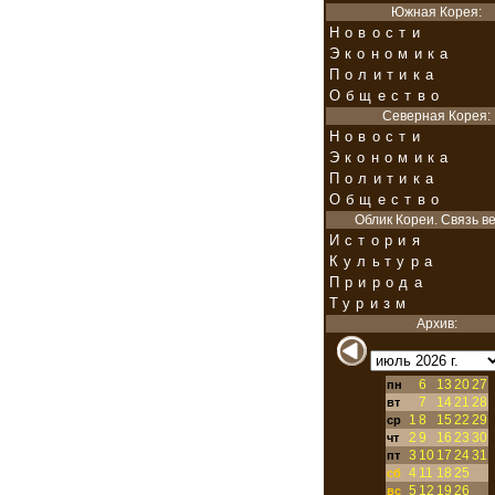
Южная Корея:
Новости
Экономика
Политика
Общество
Северная Корея:
Новости
Экономика
Политика
Общество
Облик Кореи. Связь ве
История
Культура
Природа
Туризм
Архив:
6
13
20
27
пн
7
14
21
28
вт
1
8
15
22
29
ср
2
9
16
23
30
чт
3
10
17
24
31
пт
4
11
18
25
сб
5
12
19
26
вс