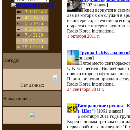
[2392 знаков]
Певец вернулся к своим
3
10
17
24
31
пн
два из которых он служил в ар
4
11
18
25
вт
из интервью, в течение всего 
5
12
19
26
ср
старался не потерять чувство «
6
13
20
27
чт
Radio Korea International
7
14
21
28
пт
1 октября 2011 г.
1
8
15
22
29
сб
2
9
16
23
30
вс
Группа U-Kiss - на пято
знаков]
Погода:
Пятое место сентябрьско
U-Kiss с песней «Волшебная ст
нового второго официального 
Парни, получив признание слу
Radio Korea International
Нет данных
24 сентября 2011 г.
Наша кнопка:
Возвращение группы "К
("Шаг")
[1061 знаков]
6 сентября 2011 года гру
Кореи с новым третьим официа
первая работа за последние 10