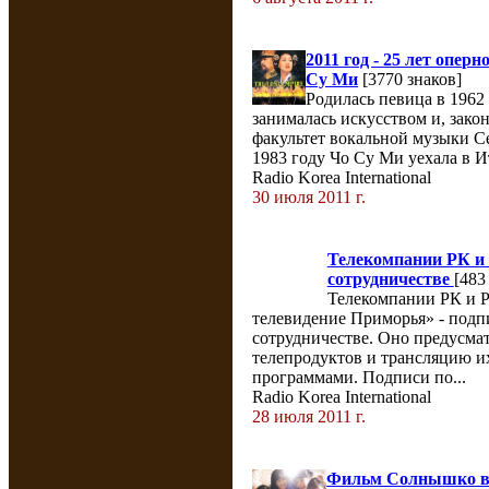
2011 год - 25 лет опе
Су Ми
[3770 знаков]
Родилась певица в 1962 
занималась искусством и, зако
факультет вокальной музыки Се
1983 году Чо Су Ми уехала в Ит
Radio Korea International
30 июля 2011 г.
Телекомпании РК и 
сотрудничестве
[483
Телекомпании РК и 
телевидение Приморья» - подпи
сотрудничестве. Оно предусма
телепродуктов и трансляцию их
программами. Подписи по...
Radio Korea International
28 июля 2011 г.
Фильм Солнышко в