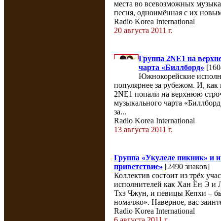
места во всевозможных музык
песня, одноимённая с их новым 
Radio Korea International
20 августа 2011 г.
Группа 2NE1 на верхн
чарта «Биллборд»
[160
Южнокорейские исполни
популярнее за рубежом. И, ка
2NE1 попали на верхнюю стро
музыкального чарта «Биллборд
за...
Radio Korea International
13 августа 2011 г.
Группа «Укулеле пикник» и и
приветствие»
[2490 знаков]
Коллектив состоит из трёх уча
исполнителей как Хан Ён Э и Л
Тхэ Чжун, и певицы Кепхи – 
номачжо». Наверное, вас заинте
Radio Korea International
6 августа 2011 г.