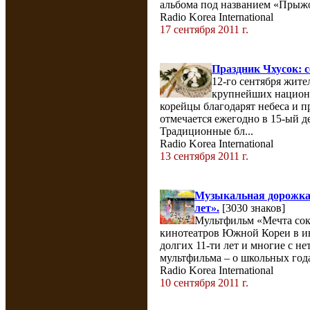
альбома под названием «Прыжо
Radio Korea International
17 сентября 2011 г.
Праздник Чхусок: 
12-го сентября жите
крупнейших национа
корейцы благодарят небеса и п
отмечается ежегодно в 15-ый д
Традиционные бл...
Radio Korea International
13 сентября 2011 г.
Музыкальная дорожка
лет».
[3030 знаков]
Мультфильм «Мечта сок
кинотеатров Южной Кореи в ию
долгих 11-ти лет и многие с н
мультфильма – о школьных года
Radio Korea International
10 сентября 2011 г.