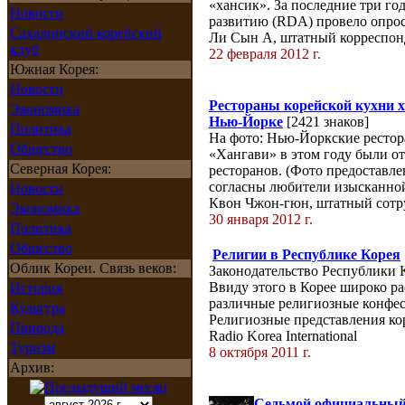
«хансик». За последние три го
Новости
развитию (RDA) провело опрос
Сахалинский корейский
Ли Сын А, штатный корреспонд
клуб
22 февраля 2012 г.
Южная Корея:
Новости
Рестораны корейской кухни х
Экономика
Нью-Йорке
[2421 знаков]
Политика
На фото: Нью-Йоркские рестор
Общество
«Хангави» в этом году были о
Северная Корея:
ресторанов. (Фото предоставл
согласны любители изысканной 
Новости
Квон Чжон-гюн, штатный сотру
Экономика
30 января 2012 г.
Политика
Общество
Религии в Республике Корея
Облик Кореи. Связь веков:
Законодательство Республики 
Ввиду этого в Корее широко р
История
различные религиозные конфес
Культура
Религиозные представления кор
Природа
Radio Korea International
Туризм
8 октября 2011 г.
Архив:
Седьмой официальный 