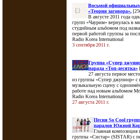
Восьмой официальным
«Теория заговора».
[25
В августе 2011 года од
групп «Чаурим» вернулась в м
студийным альбомом под назва
первой работой группы за после
Radio Korea International
3 сентября 2011 г.
Группа «Супер джуниор
парада «Топ-десятка»
[
27 августа первое место
из группы «Супер джуниор» с п
музыкальную сцену с одноимё
работе над новым альбомом Mr
Radio Korea International
27 августа 2011 г.
Песня So Cool груп
парадов Южной Ко
Главная композиция 
группы «Систар» (SISTAR) с пе