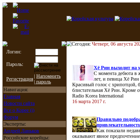
Сегодня:
Четверг, 06 августа 20
Логин:
Пароль:
Хё Рин выходит на
С момента дебюта в 
|
Напомнить
Регистрация
лет, и певица Хё Рин
| пароль
Красивый голос с хрипотцой, б
Навигация:
блистательная Хё Рин. Кроме о
Radio Korea International
Главная
16 марта 2017 г.
Новости сайта
Все о Корее (i)
Форум
Правильно подоб
Эксперты:
привлекательность
Как показали недав
Андрей Ланьков
оказывают явное предпочтение
Российские корейцы: