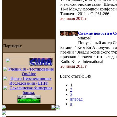
и экономические связи. Шелко
11-й Международной конференц
Ташкент, 2011. - С. 261-266.
20 июля 2011 г.
Свежие новости о С
знаков]
Популярный актер Со
Партнеры:
катания" Ким Ен А получили о
премии "Звезды корейского ту
признание получил тот вклад, 
Radio Korea International
20 июля 2011 г.
Всего статей: 149
1
2
3
вперед
»