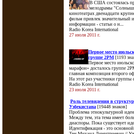
В США состоялась п
мелодрамы "Солнышко
кинотеатрах двенадцати крупн
фильм привлек значительный и
информации - статьи о н...
Radio Korea International
27 июля 2011 г.
Первое место июльск
группе 2PM
[1193 зна
Первое место июльск
марафон» досталось группе 2P
главная композиция второго о
На этот раз участники группы с
Radio Korea International
23 июля 2011 г.
Роль телевидения в структу
Узбекистана
[19448 знаков]
Проблема этнокультурной иден
Между тем, эта тема имеет бол
диаспоры. Пока существует иде
Идентификация - это основной 
Тен Михаил Димитриевич // Узб