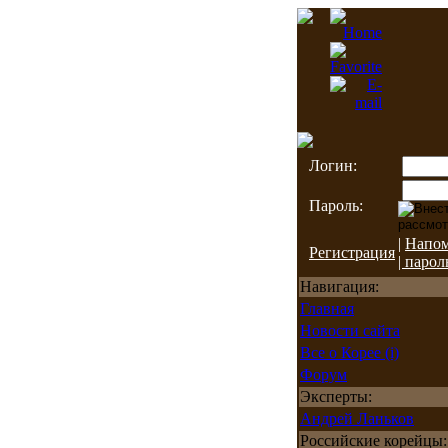
Логин:
Пароль:
|
Напо
Регистрация
| парол
Навигация:
Главная
Новости сайта
Все о Корее (i)
Форум
Эксперты:
Андрей Ланьков
Российские корейцы: