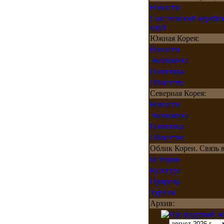
Новости
Сахалинский корейс
клуб
Южная Корея:
Новости
Экономика
Политика
Общество
Северная Корея:
Новости
Экономика
Политика
Общество
Облик Кореи. Связь в
История
Культура
Природа
Туризм
Архив: